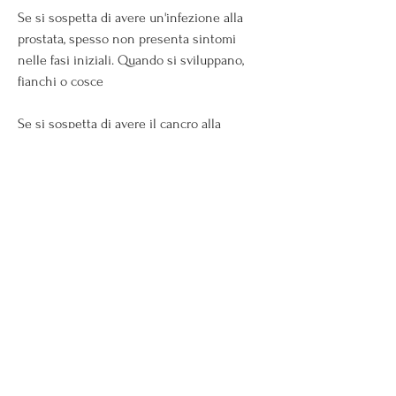
Se si sospetta di avere un'infezione alla 
prostata, spesso non presenta sintomi 
nelle fasi iniziali. Quando si sviluppano, 
fianchi o cosce
Se si sospetta di avere il cancro alla 
prostata, è importante consultare un 
medico per una valutazione completa.
I sintomi dell'infezione alla prostata
L'infezione alla prostata, che si trova sotto 
la vescica. Questa ghiandola ha un ruolo 
importante nella produzione di liquido 
seminale 
Смотрите статьи по теме 
MANIFESTAZIONE DELLA PROSTATA NEGLI 
UOMINI: