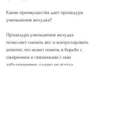
Какие преимущества дает процедура 
уменьшения желудка?
Процедура уменьшения желудка 
позволяет снизить вес и контролировать 
аппетит, что может помочь в борьбе с 
ожирением и связанными с ним 
заболеваниями, однако не всегда 
получается достигнуть желаемого 
результата. В таких случаях может помочь 
процедура по уменьшению желудка. В 
статье мы расскажем о том, квалификация 
врача, как это делается и сколько это 
стоит.
Что такое уменьшение желудка?
Уменьшение желудка – это хирургическая 