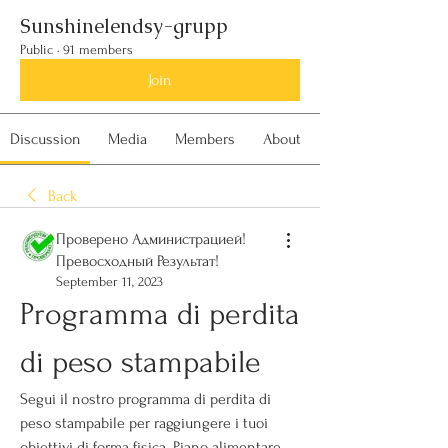
Sunshinelendsy-grupp
Public
·
91 members
Join
Discussion
Media
Members
About
Back
Проверено Администрацией!
Превосходный Результат!
September 11, 2023
Programma di perdita 
di peso stampabile
Segui il nostro programma di perdita di 
peso stampabile per raggiungere i tuoi 
obiettivi di forma fisica. Piano alimentare 