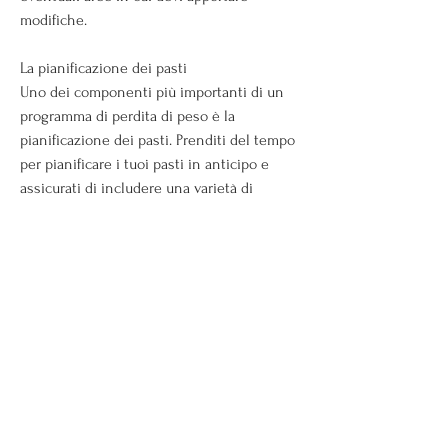
modifiche.
La pianificazione dei pasti
Uno dei componenti più importanti di un 
programma di perdita di peso è la 
pianificazione dei pasti. Prenditi del tempo 
per pianificare i tuoi pasti in anticipo e 
assicurati di includere una varietà di 
alimenti nutrienti, proteine magre e cereali 
integrali. Assicurati di controllare le 
porzioni e di evitare gli alimenti ad alto 
contenuto calorico e poco salutari.
L'importanza dell'esercizio fisico
Un altro elemento chiave per la perdita di 
peso è l'esercizio fisico regolare. Il tuo 
programma di perdita di peso stampabile 
dovrebbe includere spazio per annotare gli 