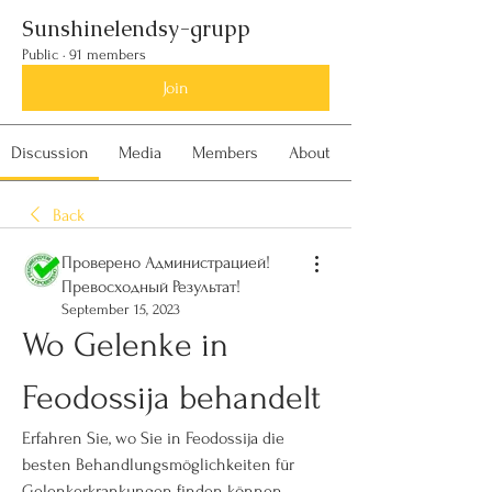
Sunshinelendsy-grupp
Public
·
91 members
Join
Discussion
Media
Members
About
Back
Проверено Администрацией!
Превосходный Результат!
September 15, 2023
Wo Gelenke in 
Feodossija behandelt
Erfahren Sie, wo Sie in Feodossija die 
besten Behandlungsmöglichkeiten für 
Gelenkerkrankungen finden können. 