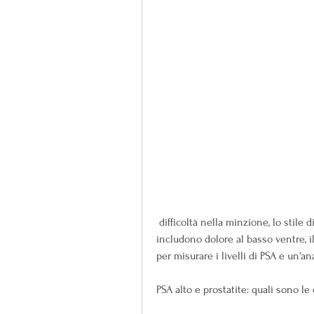
 difficoltà nella minzione, lo stile di vita sedentario e l'età. I sintomi della prostatite 
includono dolore al basso ventre, 
per misurare i livelli di PSA e un'an
PSA alto e prostatite: quali sono l