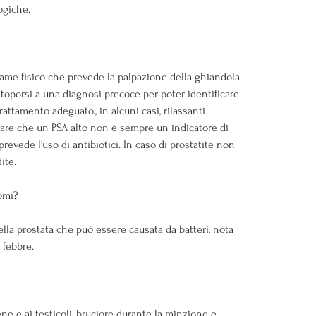
logiche.
ame fisico che prevede la palpazione della ghiandola 
ttoporsi a una diagnosi precoce per poter identificare 
rattamento adeguato., in alcuni casi, rilassanti 
eare che un PSA alto non è sempre un indicatore di 
prevede l'uso di antibiotici. In caso di prostatite non 
ite.
tomi?
lla prostata che può essere causata da batteri, nota 
 febbre.
ene e ai testicoli, bruciore durante la minzione e, 