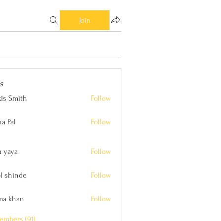
Join
s
xis Smith
Follow
ith
a Pal
Follow
a yaya
Follow
l shinde
Follow
nde
ima khan
Follow
an
embers (91)