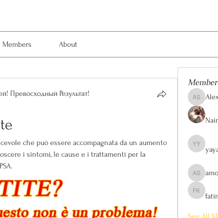
Members
About
Member
й! Превосходный Результат!
Ale
Alexis Sm
Nain
ite
iacevole che può essere accompagnata da un aumento 
yay
yaya yaya
oscere i sintomi, le cause e i trattamenti per la 
 PSA.
amo
amol shi
fat
fatima kh
See All M