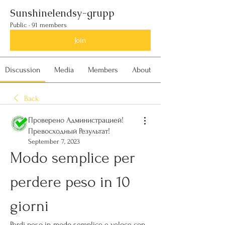
Sunshinelendsy-grupp
Public
·
91 members
Join
Discussion
Media
Members
About
Back
Проверено Администрацией!
Превосходный Результат!
September 7, 2023
Modo semplice per 
perdere peso in 10 
giorni
Perdi peso in modo semplice e veloce con 