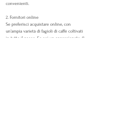
convenienti.
2. Fornitori online
Se preferisci acquistare online, con 
un'ampia varietà di fagioli di caffè coltivati ​​
in tutto il paese. Se sei un appassionato di 
caffè e vuoi acquistare fagiolini di caffè 
puro in Filippine 
Смотрите статьи по теме DOVE 
ACQUISTARE FAGIOLINI DI CAFFÈ PURO IN 
FILIPPINE:
http://blogs.sciences-po.fr/30-
rpm/advert/prodotti-a-basso-contenuto-di-
grassi-al-carb-sphwo/
0
0
Write a comment...