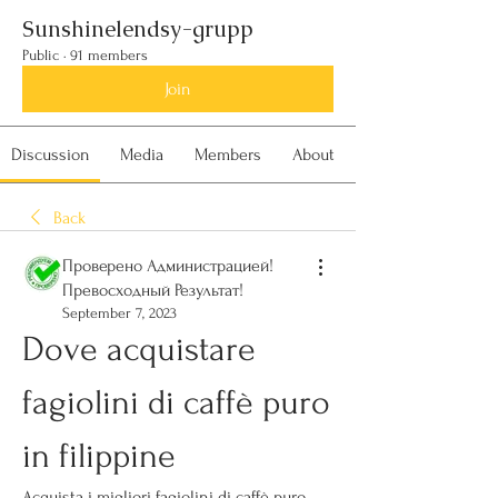
Sunshinelendsy-grupp
Public
·
91 members
Join
Discussion
Media
Members
About
Back
Проверено Администрацией!
Превосходный Результат!
September 7, 2023
Dove acquistare 
fagiolini di caffè puro 
in filippine
Acquista i migliori fagiolini di caffè puro 