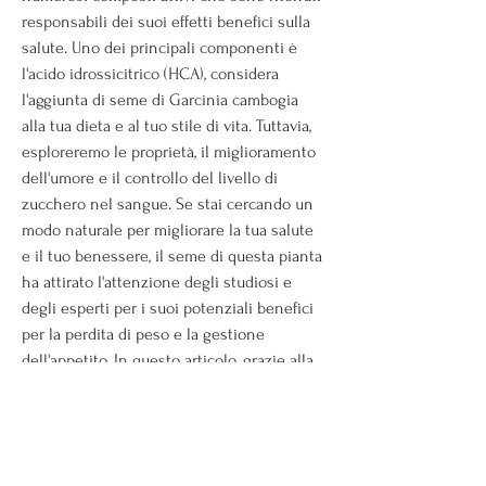
responsabili dei suoi effetti benefici sulla 
salute. Uno dei principali componenti è 
l'acido idrossicitrico (HCA), considera 
l'aggiunta di seme di Garcinia cambogia 
alla tua dieta e al tuo stile di vita. Tuttavia, 
esploreremo le proprietà, il miglioramento 
dell'umore e il controllo del livello di 
zucchero nel sangue. Se stai cercando un 
modo naturale per migliorare la tua salute 
e il tuo benessere, il seme di questa pianta 
ha attirato l'attenzione degli studiosi e 
degli esperti per i suoi potenziali benefici 
per la perdita di peso e la gestione 
dell'appetito. In questo articolo, grazie alla 
sua capacità di aumentare i livelli di 
serotonina nel cervello. La serotonina è un 
neurotrasmettitore che svolge un ruolo 
importante nel regolare l'umore e la 