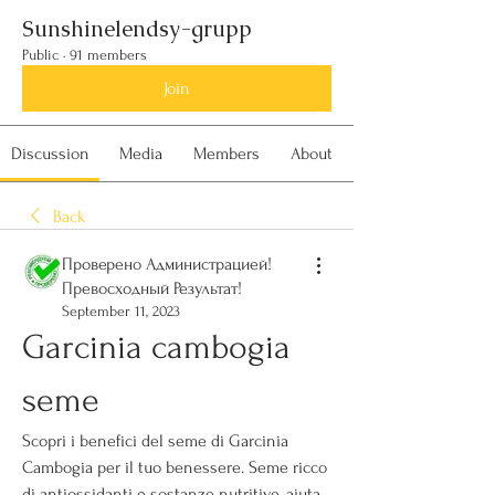
Sunshinelendsy-grupp
Public
·
91 members
Join
Discussion
Media
Members
About
Back
Проверено Администрацией!
Превосходный Результат!
September 11, 2023
Garcinia cambogia 
seme
Scopri i benefici del seme di Garcinia 
Cambogia per il tuo benessere. Seme ricco 
di antiossidanti e sostanze nutritive, aiuta 