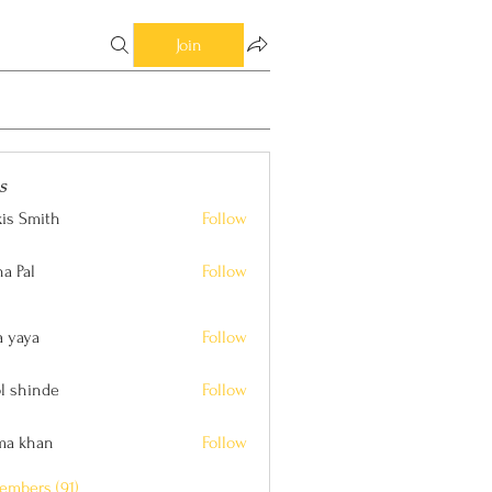
Join
s
xis Smith
Follow
ith
a Pal
Follow
a yaya
Follow
l shinde
Follow
nde
ima khan
Follow
an
embers (91)