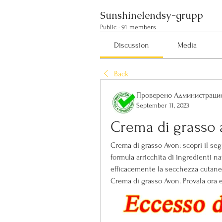
Sunshinelendsy-grupp
Public
·
91 members
Discussion
Media
Back
Проверено Администрацие
September 11, 2023
Crema di grasso 
Crema di grasso Avon: scopri il segr
formula arricchita di ingredienti n
efficacemente la secchezza cutanea.
Crema di grasso Avon. Provala ora e