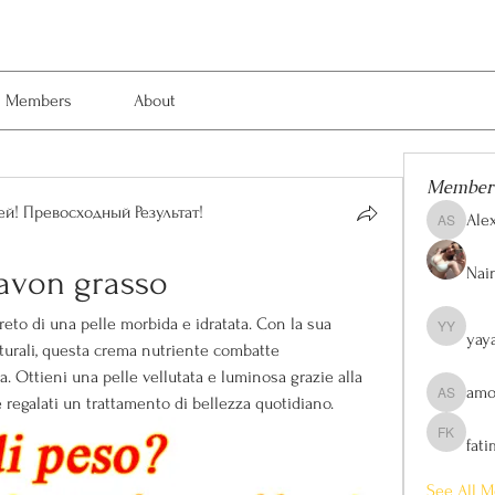
Members
About
Member
й! Превосходный Результат!
Ale
Alexis Sm
Nain
avon grasso
eto di una pelle morbida e idratata. Con la sua 
yay
yaya yaya
aturali, questa crema nutriente combatte 
 Ottieni una pelle vellutata e luminosa grazie alla 
amo
 regalati un trattamento di bellezza quotidiano.
amol shi
fat
fatima kh
See All M