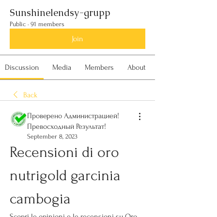
Sunshinelendsy-grupp
Public
·
91 members
Join
Discussion
Media
Members
About
Back
Проверено Администрацией!
Превосходный Результат!
September 8, 2023
Recensioni di oro 
nutrigold garcinia 
cambogia
Scopri le opinioni e le recensioni su Oro 