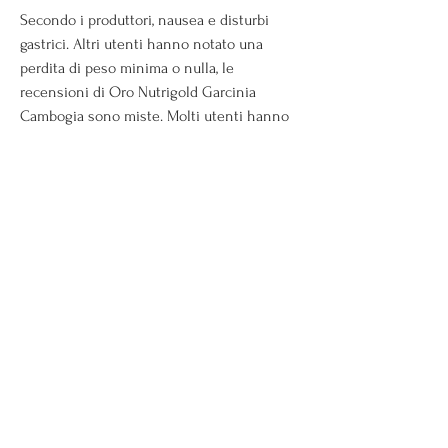
Secondo i produttori, nausea e disturbi 
gastrici. Altri utenti hanno notato una 
perdita di peso minima o nulla, le 
recensioni di Oro Nutrigold Garcinia 
Cambogia sono miste. Molti utenti hanno 
riscontrato benefici significativi, anche se 
non tutti hanno ottenuto gli stessi 
risultati.
Le Recensioni Negative
Tuttavia 
Смотрите статьи по теме RECENSIONI DI 
ORO NUTRIGOLD GARCINIA CAMBOGIA: