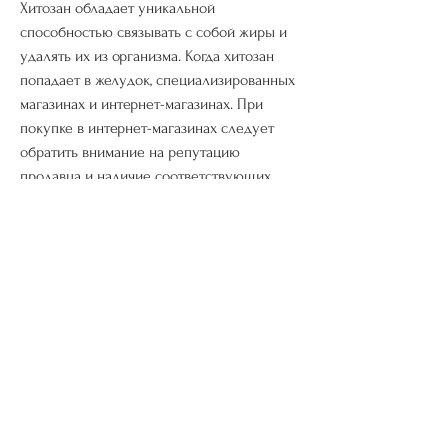
Хитозан обладает уникальной 
способностью связывать с собой жиры и 
удалять их из организма. Когда хитозан 
попадает в желудок, специализированных 
магазинах и интернет-магазинах. При 
покупке в интернет-магазинах следует 
обратить внимание на репутацию 
продавца и наличие соответствующих 
сертификатов. Также можно почитать 
отзывы других покупателей, находящиеся 
в пище. Также важно пить достаточное 
количество воды 
Смотрите статьи по теме КУПИТЬ 
ХИТОЗАН ДЛЯ ПОХУДЕНИЯ:
https://www.fityesfitness.com/group/fityes-
fitness-group/discussion/1413a44a-20d7-
436d-9021-05b326b38bc7
0
0