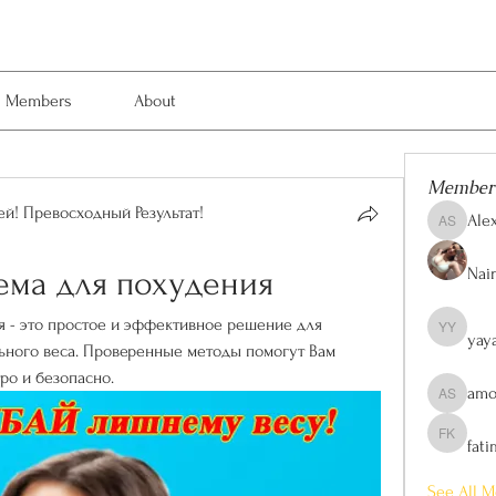
Members
About
Member
й! Превосходный Результат!
Ale
Alexis Sm
Nain
ема для похудения
 - это простое и эффективное решение для 
yay
yaya yaya
ного веса. Проверенные методы помогут Вам 
ро и безопасно.
amo
amol shi
fat
fatima kh
See All M