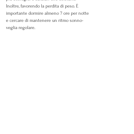
Inoltre, favorendo la perdita di peso. È 
importante dormire almeno 7 ore per notte 
e cercare di mantenere un ritmo sonno-
veglia regolare.
5. Prendersi cura del proprio corpo
Per bruciare i grassi ciclistici è importante 
prendersi cura del proprio corpo. Ciò 
significa fare stretching prima e dopo 
l'allenamento, dormire bene e prendersi 
cura del proprio corpo. Seguendo queste 
semplici regole 
Смотрите статьи по теме BRUCIARE I 