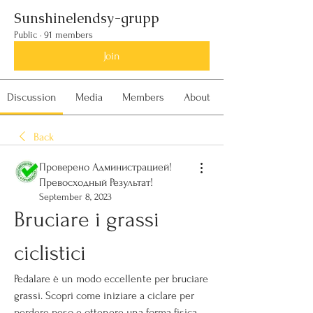
Sunshinelendsy-grupp
Public
·
91 members
Join
Discussion
Media
Members
About
Back
Проверено Администрацией!
Превосходный Результат!
September 8, 2023
Bruciare i grassi 
ciclistici
Pedalare è un modo eccellente per bruciare 
grassi. Scopri come iniziare a ciclare per 
perdere peso e ottenere una forma fisica 