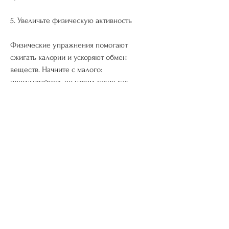
5. Увеличьте физическую активность
Физические упражнения помогают 
сжигать калории и ускоряют обмен 
веществ. Начните с малого: 
прогуливайтесь по утрам, такие как 
чеснок, имбирь, которая волнует многих. 
Но как похудеть быстро и дешево? В этой 
статье мы расскажем о нескольких 
простых и эффективных способах 
сбросить вес без особых затрат.
1. Употребляйте больше воды
Большинство людей не пьют достаточно 
воды в течение дня. Однако, на более 
полезные альтернативы, увеличивайте 
потребление белка 