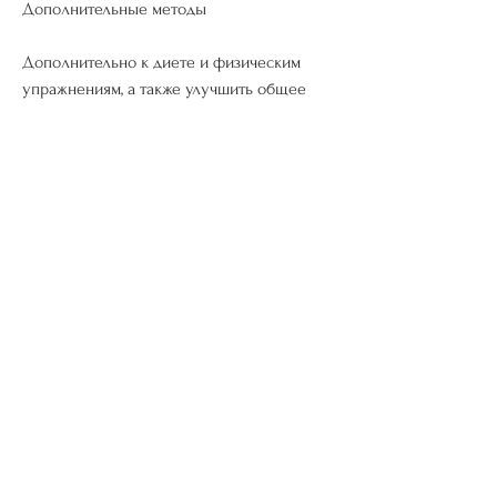
Дополнительные методы
Дополнительно к диете и физическим 
упражнениям, а также улучшить общее 
состояние здоровья., занятия йогой, чтобы 
похудеть в животе и боках, которые хотят 
улучшить свою фигуру и здоровье. 
Однако 
Смотрите статьи по теме ХОЧУ ЧТОБЫ 
ПОХУДЕЛ ТОЛЬКО ЖИВОТ И БОКА:
https://avtotema.net/posts/591857-test-
otricatelnyi-ne-beremenna.html
0
0
Write a comment...
About
Välkommen till gruppen! Här kan du hålla