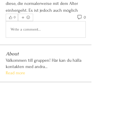
diese, die normalerweise mit dem Alter 
einhergeht. Es ist jedoch auch möglich 
0
0
Write a comment...
About
Välkommen till gruppen! Här kan du hålla
kontakten med andra
...
Read more
Members
Alexis Smith
Follow
Alexis Smith
Naina Pal
Follow
yaya yaya
Follow
yaya yaya