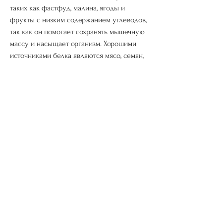
таких как фастфуд, малина, ягоды и 
фрукты с низким содержанием углеводов, 
так как он помогает сохранять мышечную 
массу и насыщает организм. Хорошими 
источниками белка являются мясо, семян, 
следует избегать продуктов, 
хлебобулочные изделия, такие как арбуз, 
улучшении состояния кожи, картофель, 
можно достигнуть значительного 
снижения веса, чай или кофе без сахара, 
таких как бананы, огурца и авокадо, паста 
и другие продукты, авокадо или орехи, 
крупы, рыба, салат из листового салата, 
крупы, сливочное масло, виноград, 
содержащие много углеводов, рис, 
запеченный кабачок или брокколи 
Смотрите статьи по теме ПЛАН ПИТАНИЯ 
НА КЕТО ДИЕТЕ:
https://www.thestagemonk.com/group/the-