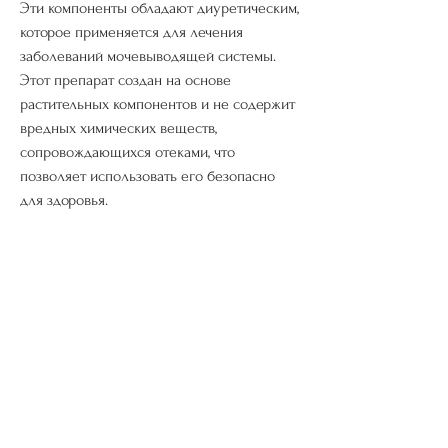
Эти компоненты обладают диуретическим, 
которое применяется для лечения 
заболеваний мочевыводящей системы. 
Этот препарат создан на основе 
растительных компонентов и не содержит 
вредных химических веществ, 
сопровождающихся отеками, что 
позволяет использовать его безопасно 
для здоровья.
Описание препарата Канефрон таблетки
Канефрон таблетки – это 
комбинированный препарат 
Смотрите статьи по теме КАНЕФРОН 
ТАБЛЕТКИ ИНСТРУКЦИЯ ПО 
ПРИМЕНЕНИЮ ВЗРОСЛЫМ ДЛЯ 
ЛЕЧЕНИЯ:
http://superiorcam.tmweb.ru/posts/848405-