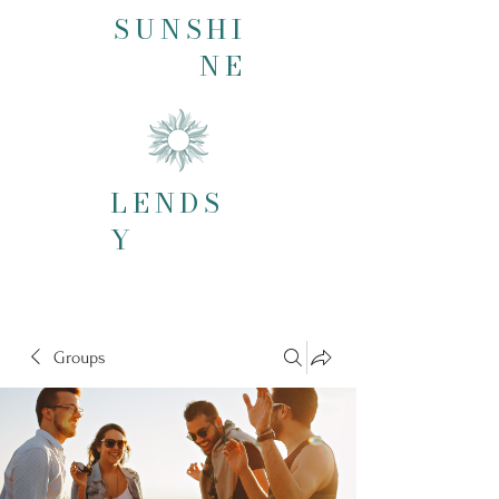
SUNSHI
NE
LENDS
Y
Groups