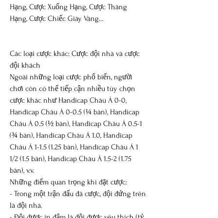
Hạng, Cược Xuống Hạng, Cược Thăng 
Hạng, Cược Chiếc Giày Vàng…
Các loại cược khác: Cược đội nhà và cược 
đội khách
Ngoài những loại cược phổ biến, người 
chơi còn có thể tiếp cận nhiều tùy chọn 
cược khác như Handicap Châu Á 0-0, 
Handicap Châu Á 0-0.5 (¼ bàn), Handicap 
Châu Á 0.5 (½ bàn), Handicap Châu Á 0.5-1 
(¾ bàn), Handicap Châu Á 1.0, Handicap 
Châu Á 1-1.5 (1.25 bàn), Handicap Châu Á 1 
1/2 (1.5 bàn), Handicap Châu Á 1.5-2 (1.75 
bàn), v.v.
Những điểm quan trọng khi đặt cược:
- Trong một trận đấu đã cược, đội đứng trên 
là đội nhà.
- Đội được in đậm là đội được yêu thích (tỷ 