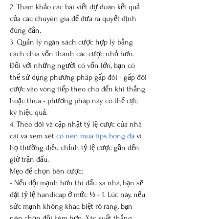
2. Tham khảo các bài viết dự đoán kết quả 
của các chuyên gia để đưa ra quyết định 
đúng đắn.
3. Quản lý ngân sách cược hợp lý bằng 
cách chia vốn thành các cược nhỏ hơn. 
Đối với những người có vốn lớn, bạn có 
thể sử dụng phương pháp gấp đôi - gấp đôi 
cược vào vòng tiếp theo cho đến khi thắng 
hoặc thua - phương pháp này có thể cực 
kỳ hiệu quả.
4. Theo dõi và cập nhật tỷ lệ cược của nhà 
cái và xem xét 
có nên mua tips bóng đá
 vì 
họ thường điều chỉnh tỷ lệ cược gần đến 
giờ trận đấu.
Mẹo để chọn bên cược:
- Nếu đội mạnh hơn thi đấu xa nhà, bạn sẽ 
đặt tỷ lệ handicap ở mức ½ - 1. Lúc này, nếu 
sức mạnh không khác biệt rõ ràng, bạn 
nên chọn đội kém hơn. Xác suất thắng 