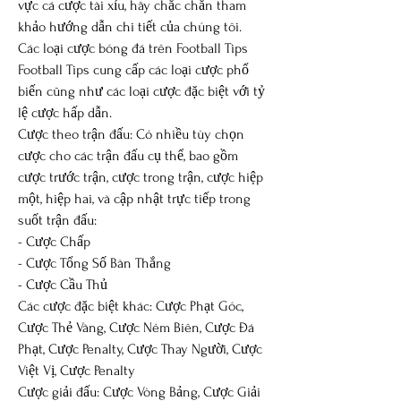
vực cá cược tài xỉu, hãy chắc chắn tham 
khảo hướng dẫn chi tiết của chúng tôi.
Các loại cược bóng đá trên Football Tips
Football Tips cung cấp các loại cược phổ 
biến cũng như các loại cược đặc biệt với tỷ 
lệ cược hấp dẫn.
Cược theo trận đấu: Có nhiều tùy chọn 
cược cho các trận đấu cụ thể, bao gồm 
cược trước trận, cược trong trận, cược hiệp 
một, hiệp hai, và cập nhật trực tiếp trong 
suốt trận đấu:
- Cược Chấp
- Cược Tổng Số Bàn Thắng
- Cược Cầu Thủ
Các cược đặc biệt khác: Cược Phạt Góc, 
Cược Thẻ Vàng, Cược Ném Biên, Cược Đá 
Phạt, Cược Penalty, Cược Thay Người, Cược 
Việt Vị, Cược Penalty
Cược giải đấu: Cược Vòng Bảng, Cược Giải 