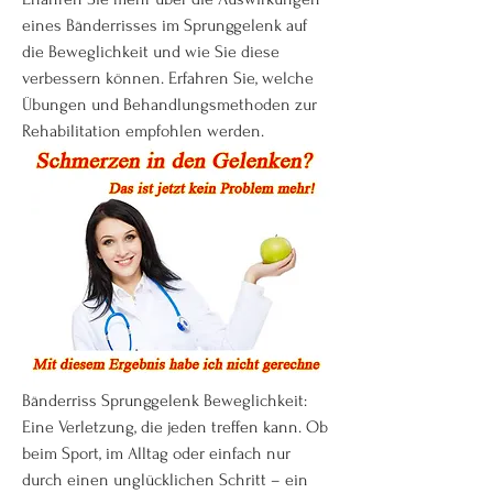
eines Bänderrisses im Sprunggelenk auf 
die Beweglichkeit und wie Sie diese 
verbessern können. Erfahren Sie, welche 
Übungen und Behandlungsmethoden zur 
Rehabilitation empfohlen werden.
Bänderriss Sprunggelenk Beweglichkeit: 
Eine Verletzung, die jeden treffen kann. Ob 
beim Sport, im Alltag oder einfach nur 
durch einen unglücklichen Schritt – ein 