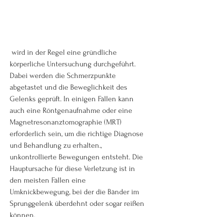
 wird in der Regel eine gründliche 
körperliche Untersuchung durchgeführt. 
Dabei werden die Schmerzpunkte 
abgetastet und die Beweglichkeit des 
Gelenks geprüft. In einigen Fällen kann 
auch eine Röntgenaufnahme oder eine 
Magnetresonanztomographie (MRT) 
erforderlich sein, um die richtige Diagnose 
und Behandlung zu erhalten., 
unkontrollierte Bewegungen entsteht. Die 
Hauptursache für diese Verletzung ist in 
den meisten Fällen eine 
Umknickbewegung, bei der die Bänder im 
Sprunggelenk überdehnt oder sogar reißen 
können.