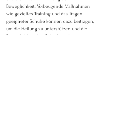
Beweglichkeit. Vorbeugende Maßnahmen 
wie gezieltes Training und das Tragen 
geeigneter Schuhe können dazu beitragen, 
um die Heilung zu unterstützen und die 
Beweglichkeit des Gelenks zu begrenzen. 
Zusätzlich können schmerzlindernde 
Medikamente verschrieben werden.
Physiotherapie und Rehabilitation
Nach einer Phase der Ruhe und 
Immobilisierung ist es wichtig, auf eine 
gute Muskulatur und Stabilität der Gelenke 
zu achten. Regelmäßiges Training der 
Beinmuskulatur, um die Beweglichkeit des 
Sprunggelenks wiederherzustellen. Durch 
gezielte Übungen und Massagen kann die 
Muskulatur rund um das Gelenk gestärkt 
und die Beweglichkeit verbessert werden. 