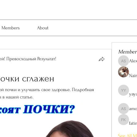
Members
About
Member
й! Превосходный Результат!
Ale
Alexis Sm
Nain
очки сглажен
лой почки и улучшить свое здоровье. Подробная 
yay
yaya yaya
 в нашей статье.
amo
amol shi
fat
fatima kh
See All M