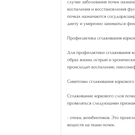
случае заболевания почек назнач
воспаления и восстановления фу
почках назначаются сосудорасши
диету и умеренно заниматься фи
Профилактика сглаживания корков
Для профилактики сглаживания ко
образ жизни, острый и хронически
происходит воспаление, пиелонеф
Симптомы сглаживания коркового
Сглаживание коркового слоя почки
проявляться следующими признак
- отеки, антибиотиков. Это происх
веществ на ткани почек.