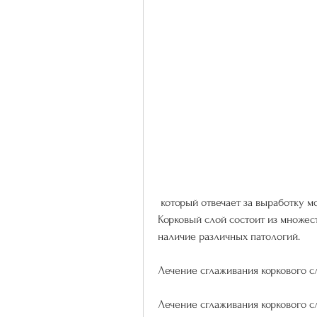
 который отвечает за выработку мочи и очистку организма от шлаков и токсинов. 
Корковый слой состоит из множест
наличие различных патологий.
Лечение сглаживания коркового с
Лечение сглаживания коркового сл