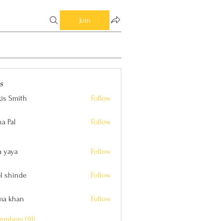
Join
s
xis Smith
Follow
ith
a Pal
Follow
a yaya
Follow
l shinde
Follow
nde
ima khan
Follow
an
embers (91)